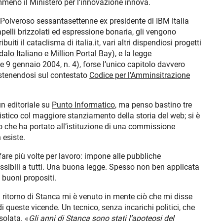
mmeno il Ministero per l’innovazione innova.
Polveroso sessantasettenne ex presidente di IBM Italia
pelli brizzolati ed espressione bonaria, gli vengono
iti il cataclisma di italia.it, vari altri dispendiosi progetti
alo Italiano
e
Million Portal Bay
), e la
legge
e 9 gennaio 2004, n. 4), forse l’unico capitolo davvero
stenendosi sul contestato
Codice per l’Amminsitrazione
un editoriale su
Punto Informatico
, ma penso bastino tre
uristico col maggiore stanziamento della storia del web; si è
 che ha portato all’istituzione di una commissione
 esiste.
are più volte per lavoro: impone alle pubbliche
ssibili a tutti. Una buona legge. Spesso non ben applicata
buoni propositi.
l ritorno di Stanca mi è venuto in mente ciò che mi disse
i queste vicende. Un tecnico, senza incarichi politici, che
solata. «
Gli anni di Stanca sono stati l’apoteosi del