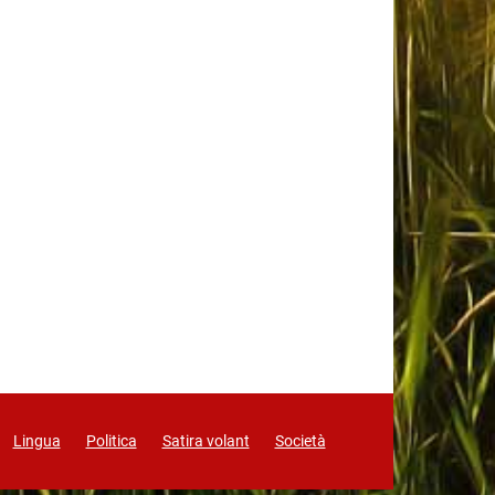
Lingua
Politica
Satira volant
Società