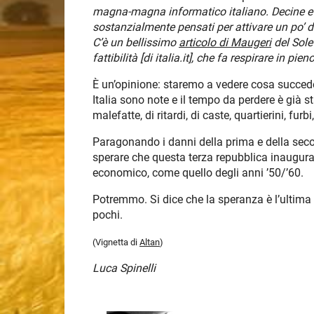
magna-magna informatico italiano. Decine e de
sostanzialmente pensati per attivare un po’ d
C’è un bellissimo
articolo di Maugeri
del Sole
fattibilità [di italia.it], che fa respirare in pie
È un’opinione: staremo a vedere cosa succed
Italia sono note e il tempo da perdere è già 
malefatte, di ritardi, di caste, quartierini, furb
Paragonando i danni della prima e della sec
sperare che questa terza repubblica inaugura
economico, come quello degli anni ’50/’60.
Potremmo. Si dice che la speranza è l’ultima 
pochi.
(Vignetta di
Altan
)
Luca Spinelli