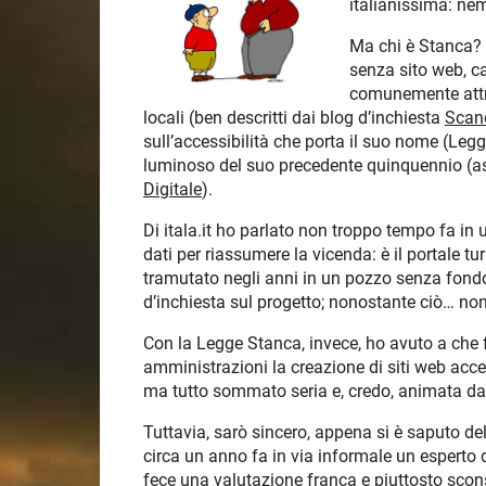
italianissima: ne
Ma chi è Stanca? 
senza sito web, ca
comunemente attribu
locali (ben descritti dai blog d’inchiesta
Scand
sull’accessibilità che porta il suo nome (Legg
luminoso del suo precedente quinquennio (a
Digitale
).
Di itala.it ho parlato non troppo tempo fa in 
dati per riassumere la vicenda: è il portale t
tramutato negli anni in un pozzo senza fondo
d’inchiesta sul progetto; nonostante ciò… non
Con la Legge Stanca, invece, ho avuto a che f
amministrazioni la creazione di siti web acce
ma tutto sommato seria e, credo, animata da 
Tuttavia, sarò sincero, appena si è saputo de
circa un anno fa in via informale un esperto d
fece una valutazione franca e piuttosto scon