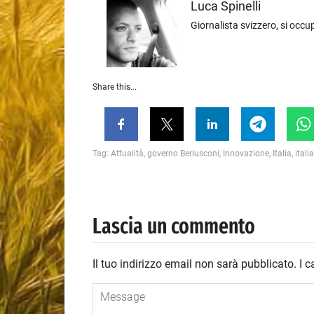
Luca‎ Spinelli
Giornalista svizzero, si occup
Share this...
Tag:
Attualità
,
governo Berlusconi
,
Innovazione
,
Italia
,
italia
Lascia un commento
Il tuo indirizzo email non sarà pubblicato.
I 