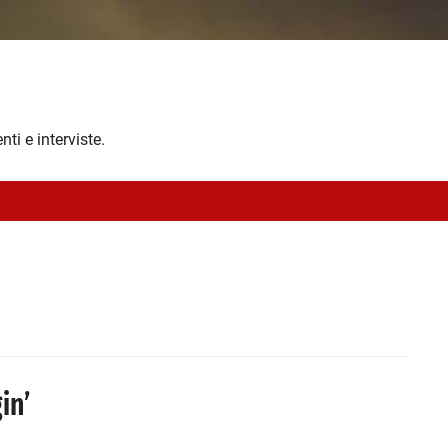
nti e interviste.
in’