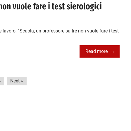
on vuole fare i test sierologici
 lavoro. “Scuola, un professore su tre non vuole fare i test
Read more
4
Next »