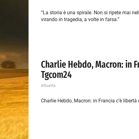
“La storia è una spirale. Non si ripete mai ne
virando in tragedia, a volte in farsa.”
Charlie Hebdo, Macron: in Fr
Tgcom24
Attualità
Charlie Hebdo, Macron: in Francia c’è liber