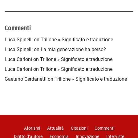
Commenti
Luca‎ Spinelli
on
Trilione » Significato e traduzione
Luca Spinelli
on
La mia generazione ha perso?
Luca Carloni
on
Trilione » Significato e traduzione
Luca Carloni
on
Trilione » Significato e traduzione
Gaetano Cerdanetti
on
Trilione » Significato e traduzione
Aforismi
Attualità
Citazioni
Commenti
Diritto d’autore
Economia
Innovazione
Interviste