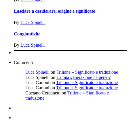
Lasciare a desiderare, origine e significato
By
Luca‎ Spinelli
Congiuntivite
By
Luca‎ Spinelli
Commenti
Luca‎ Spinelli
on
Trilione » Significato e traduzione
Luca Spinelli
on
La mia generazione ha perso?
Luca Carloni
on
Trilione » Significato e traduzione
Luca Carloni
on
Trilione » Significato e traduzione
Gaetano Cerdanetti
on
Trilione » Significato e
traduzione