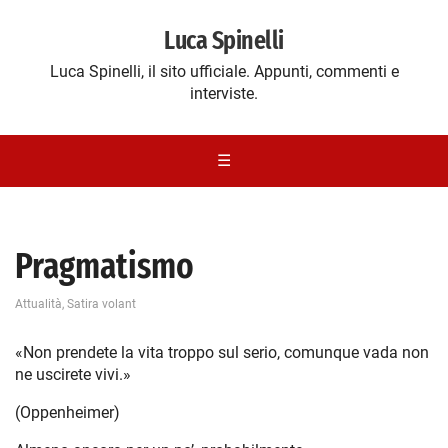
Luca Spinelli
Luca Spinelli, il sito ufficiale. Appunti, commenti e
interviste.
☰
Pragmatismo
Attualità
,
Satira volant
«Non prendete la vita troppo sul serio, comunque vada non
ne uscirete vivi.»
(Oppenheimer)