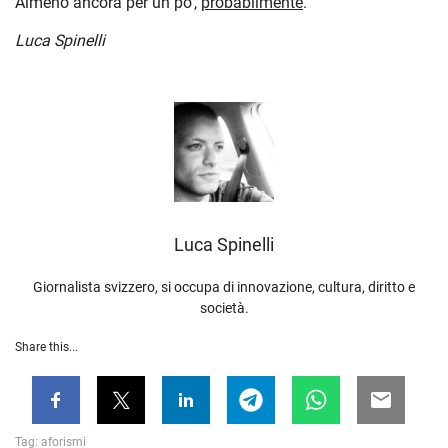
Almeno ancora per un po’,
probabilmente
.
Luca Spinelli
Luca‎ Spinelli
Giornalista svizzero, si occupa di innovazione, cultura, diritto e
società.
Share this...
Tag:
aforismi