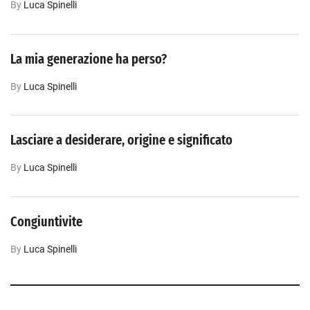
By
Luca‎ Spinelli
La mia generazione ha perso?
By
Luca‎ Spinelli
Lasciare a desiderare, origine e significato
By
Luca‎ Spinelli
Congiuntivite
By
Luca‎ Spinelli