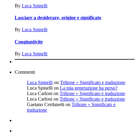
By
Luca‎ Spinelli
Lasciare a desiderare, origine e significato
By
Luca‎ Spinelli
Congiuntivite
By
Luca‎ Spinelli
Commenti
Luca‎ Spinelli
on
Trilione » Significato e traduzione
Luca Spinelli
on
La mia generazione ha perso?
Luca Carloni
on
Trilione » Significato e traduzione
Luca Carloni
on
Trilione » Significato e traduzione
Gaetano Cerdanetti
on
Trilione » Significato e
traduzione