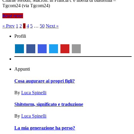
Charlie Hebdo, Macron: in Francia c’è libertà di blasfemia –
Tgcom24 (via Tgcom24)
Read more
Paginazione
« Prev
1
2
3
4
5
…
50
Next »
degli
Profili
articoli
Appunti
Cosa augurare ai propri figli?
By
Luca‎ Spinelli
Shitstorm, significato e traduzione
By
Luca‎ Spinelli
La mia generazione ha perso?