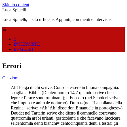
Skip to content
Luca Spinelli
Luca Spinelli, il sito ufficiale. Appunti, commenti e interviste.
☰
⌂
INTERVISTE
ENGLISH
Errori
Citazioni
Ah! Piaga di chi scrive. Consola essere in buona compagnia:
sbaglia la Bibbia (Deuteronomio 14,7 quando scrive che la
lepre e l’irace sono ruminanti); il Foscolo (nei Sepolcri scrive
che l’upupa è animale notturno); Dumas (ne “La collana della
Regina” scrive: «Ah! Ah! disse don Emanuele in portoghese»);
Daudet nel Tartarin scrive che dietro il cammello correvano
quattromila arabi urlanti, gesticolanti e che facevano luccicare
seicentomila denti bianchi= centocinquanta denti a testa): gli