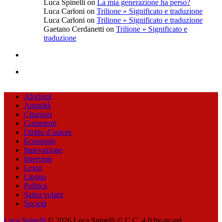
Luca Spinelli
on
La mia generazione ha perso?
Luca Carloni
on
Trilione » Significato e traduzione
Luca Carloni
on
Trilione » Significato e traduzione
Gaetano Cerdanetti
on
Trilione » Significato e
traduzione
Aforismi
Attualità
Citazioni
Commenti
Diritto d’autore
Economia
Innovazione
Interviste
Leggi
Lingua
Politica
Satira volant
Società
Luca Spinelli
© 2026
Luca Spinelli © C.C. 4.0 by-nc-nd