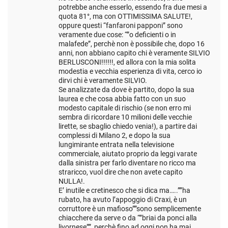
potrebbe anche esserlo, essendo fra due mesi a
quota 81°, ma con OTTIMISSIMA SALUTE!,
oppure questi “fanfaroni papponi” sono
veramente due cose: “”o deficienti o in
malafede”, perchè non è possibile che, dopo 16
anni, non abbiano capito chi è veramente SILVIO
BERLUSCONI!!!!!!, ed allora con la mia solita
modestia e vecchia esperienza di vita, cerco io
dirvi chi è veramente SILVIO.
Se analizzate da dove è partito, dopo la sua
laurea e che cosa abbia fatto con un suo
modesto capitale di rischio (se non erro mi
sembra di ricordare 10 milioni delle vecchie
lirette, se sbaglio chiedo venia!), a partire dai
complessi di Milano 2, e dopo la sua
lungimirante entrata nella televisione
commerciale, aiutato proprio da leggi varate
dalla sinistra per farlo diventare no ricco ma
straricco, vuol dire che non avete capito
NULLA!.
E’ inutile e cretinesco che si dica ma…..””ha
rubato, ha avuto l’appoggio di Craxi, è un
corruttore è un mafioso””sono semplicemente
chiacchere da serve o da “”briai da ponci alla
livornese””, perchè fino ad oggi non ha mai