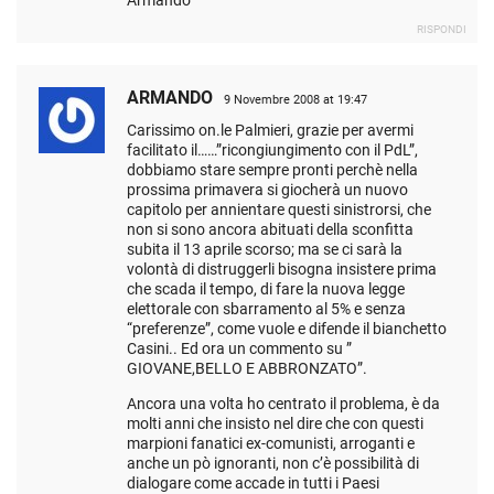
Armando
RISPONDI
ARMANDO
9 Novembre 2008 at 19:47
Carissimo on.le Palmieri, grazie per avermi
facilitato il……”ricongiungimento con il PdL”,
dobbiamo stare sempre pronti perchè nella
prossima primavera si giocherà un nuovo
capitolo per annientare questi sinistrorsi, che
non si sono ancora abituati della sconfitta
subita il 13 aprile scorso; ma se ci sarà la
volontà di distruggerli bisogna insistere prima
che scada il tempo, di fare la nuova legge
elettorale con sbarramento al 5% e senza
“preferenze”, come vuole e difende il bianchetto
Casini.. Ed ora un commento su ”
GIOVANE,BELLO E ABBRONZATO”.
Ancora una volta ho centrato il problema, è da
molti anni che insisto nel dire che con questi
marpioni fanatici ex-comunisti, arroganti e
anche un pò ignoranti, non c’è possibilità di
dialogare come accade in tutti i Paesi