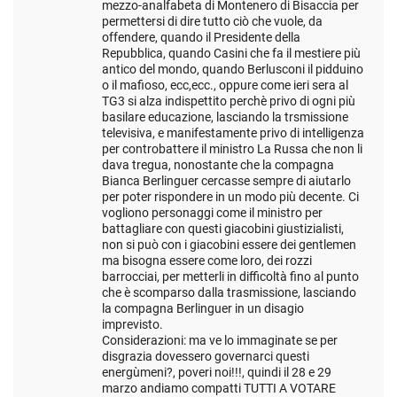
mezzo-analfabeta di Montenero di Bisaccia per
permettersi di dire tutto ciò che vuole, da
offendere, quando il Presidente della
Repubblica, quando Casini che fa il mestiere più
antico del mondo, quando Berlusconi il pidduino
o il mafioso, ecc,ecc., oppure come ieri sera al
TG3 si alza indispettito perchè privo di ogni più
basilare educazione, lasciando la trsmissione
televisiva, e manifestamente privo di intelligenza
per controbattere il ministro La Russa che non li
dava tregua, nonostante che la compagna
Bianca Berlinguer cercasse sempre di aiutarlo
per poter rispondere in un modo più decente. Ci
vogliono personaggi come il ministro per
battagliare con questi giacobini giustizialisti,
non si può con i giacobini essere dei gentlemen
ma bisogna essere come loro, dei rozzi
barrocciai, per metterli in difficoltà fino al punto
che è scomparso dalla trasmissione, lasciando
la compagna Berlinguer in un disagio
imprevisto.
Considerazioni: ma ve lo immaginate se per
disgrazia dovessero governarci questi
energùmeni?, poveri noi!!!, quindi il 28 e 29
marzo andiamo compatti TUTTI A VOTARE