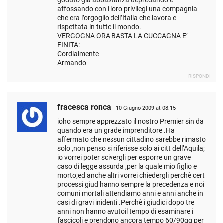
goduto già abbastanza depredando e
affossando con i loro privilegi una compagnia
che era l’orgoglio dell’Italia che lavora e
rispettata in tutto il mondo.
VERGOGNA ORA BASTA LA CUCCAGNA E’
FINITA:
Cordialmente
Armando
RISPONDI
fracesca ronca
10 Giugno 2009 at 08:15
ioho sempre apprezzato il nostro Premier sin da
quando era un grade imprenditore .Ha
affermato che nessun cittadino sarebbe rimasto
solo ,non penso si riferisse solo ai citt dell’Aquila;
io vorrei poter scivergli per esporre un grave
caso di legge assurda ,per la quale mio figlio e
morto;ed anche altri vorrei chiedergli perchè cert
processi giud hanno sempre la precedenza e noi
comuni mortali attendiamo anni e anni anche in
casi di gravi inidenti .Perchè i giudici dopo tre
anni non hanno avutoil tempo di esaminare i
fascicoli e prendono ancora tempo 60/90gg per