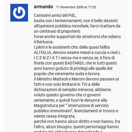
armando
11 Novembre 2008 at 17:02
Carissimi amici del PdL,
basta con i tentennamenti, non è bello davanti
all’opinione pubblica mondiale, farci ricattare da
un centinaio di prepotenti
forse anche supportati da sinistrorsi che odiano
il Berlusca.
I piloti e le assistenti chic della quasi fallita
ALITALIA, devono essere messi a cuccia e cioè L
I C E N Z I A T I senza ma e senza se, è l’ora di
finirla con questi BASTARDI, che in tutti questi
anni hanno goduto di privilegi alle spalle del
popolo che veramente suda e lavora.
Il Ministro Matteoli e Maroni devono passare ai
fatti e non solo limitarsi in TVi a delle
dichiarazioni di semplici minacce, abbiamo
voluto questo governo che ci governi
seriamente, e quindi fuori le denunce alla
Magistratura per ” interruzione di servizio
pubblico immotivato”, licenziamenti in tronco e
niente cassa integrata,
perchè non hanno alcun diritto e non hanno, fra
l’altro, alcun bisogno, questi personaggi hanno