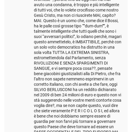
avuto una condanna, è troppo e più intelligente
di tutti voi, che lo volete crocifisso come nostro
Gesù Cristo, ma non ci riuscirete MAI, capito?
MAI. Questo è un uomo che, come dice il Bossi,
ha le palle così grosse tipo “”dum-dum””, è
talmente intelligente che tutti quelli che sono i
suoi “avversari politici”, lo odiano perchè, magari
questo ammettetelo, è IMBATTIBILE, perchè con
un solo voto democratico ha distrutto in una
sola volta TUTTA LA EXTREMA SINISTRA,
estromettendola dal Parlamento, senza
RIVOLUZIONI E SENZA SPARGIMENTI DI
SANGUE, e vi sempre poca cosa??, pensate
bene giacobini giustizialisti alla Di Pietro, che fra
l’altro non sapete nemmeno esprimervi in un
corretto italiano, con chi avete a che fare, oggi
SILVIO BERLUSCONI ha un reddito dichiarato
nel 2009 di ben 24 milioni di euro e questo non vi
stà suggerendo nelle vostre menti contorte cosa
voglia dire?, ma se non capite questo, vuol dire
che siete veramente P E R I C O L O S I, ed allora
è bene che noi dobbiamo sempre essere di
guardia per non farvi più tornare a governare
questo Paese che deve tornare ad essere un