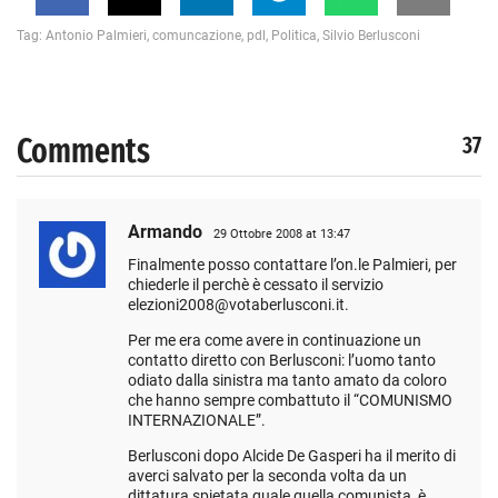
Tag:
Antonio Palmieri
,
comuncazione
,
pdl
,
Politica
,
Silvio Berlusconi
Comments
37
Armando
29 Ottobre 2008 at 13:47
Finalmente posso contattare l’on.le Palmieri, per
chiederle il perchè è cessato il servizio
elezioni2008@votaberlusconi.it
.
Per me era come avere in continuazione un
contatto diretto con Berlusconi: l’uomo tanto
odiato dalla sinistra ma tanto amato da coloro
che hanno sempre combattuto il “COMUNISMO
INTERNAZIONALE”.
Berlusconi dopo Alcide De Gasperi ha il merito di
averci salvato per la seconda volta da un
dittatura spietata quale quella comunista, è