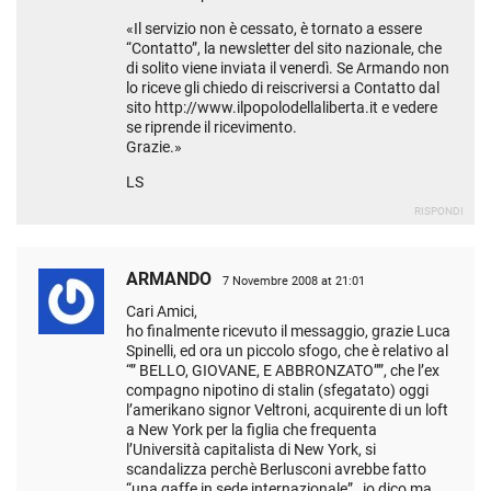
«Il servizio non è cessato, è tornato a essere
“Contatto”, la newsletter del sito nazionale, che
di solito viene inviata il venerdì. Se Armando non
lo riceve gli chiedo di reiscriversi a Contatto dal
sito
http://www.ilpopolodellaliberta.it
e vedere
se riprende il ricevimento.
Grazie.»
LS
RISPONDI
ARMANDO
7 Novembre 2008 at 21:01
Cari Amici,
ho finalmente ricevuto il messaggio, grazie Luca
Spinelli, ed ora un piccolo sfogo, che è relativo al
“” BELLO, GIOVANE, E ABBRONZATO””, che l’ex
compagno nipotino di stalin (sfegatato) oggi
l’amerikano signor Veltroni, acquirente di un loft
a New York per la figlia che frequenta
l’Università capitalista di New York, si
scandalizza perchè Berlusconi avrebbe fatto
“una gaffe in sede internazionale” , io dico ma