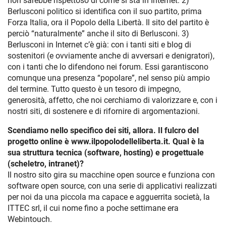
non sarebbe rispettoso di come si sta in Internet. 2)
Berlusconi politico si identifica con il suo partito, prima
Forza Italia, ora il Popolo della Libertà. Il sito del partito è
perciò “naturalmente” anche il sito di Berlusconi. 3)
Berlusconi in Internet c’è già: con i tanti siti e blog di
sostenitori (e ovviamente anche di avversari e denigratori),
con i tanti che lo difendono nei forum. Essi garantiscono
comunque una presenza “popolare”, nel senso più ampio
del termine. Tutto questo è un tesoro di impegno,
generosità, affetto, che noi cerchiamo di valorizzare e, con i
nostri siti, di sostenere e di rifornire di argomentazioni.
Scendiamo nello specifico dei siti, allora. Il fulcro del
progetto online è www.ilpopolodelleliberta.it. Qual è la
sua struttura tecnica (software, hosting) e progettuale
(scheletro, intranet)?
Il nostro sito gira su macchine open source e funziona con
software open source, con una serie di applicativi realizzati
per noi da una piccola ma capace e agguerrita società, la
ITTEC srl, il cui nome fino a poche settimane era
Webintouch.