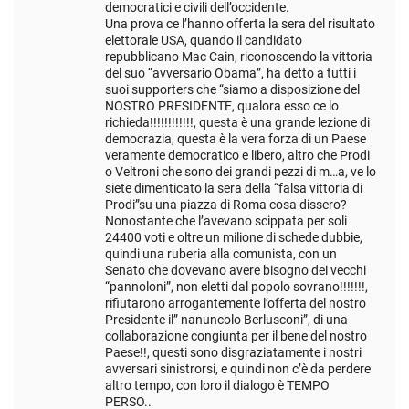
democratici e civili dell’occidente.
Una prova ce l’hanno offerta la sera del risultato
elettorale USA, quando il candidato
repubblicano Mac Cain, riconoscendo la vittoria
del suo “avversario Obama”, ha detto a tutti i
suoi supporters che “siamo a disposizione del
NOSTRO PRESIDENTE, qualora esso ce lo
richieda!!!!!!!!!!!!, questa è una grande lezione di
democrazia, questa è la vera forza di un Paese
veramente democratico e libero, altro che Prodi
o Veltroni che sono dei grandi pezzi di m…a, ve lo
siete dimenticato la sera della “falsa vittoria di
Prodi”su una piazza di Roma cosa dissero?
Nonostante che l’avevano scippata per soli
24400 voti e oltre un milione di schede dubbie,
quindi una ruberia alla comunista, con un
Senato che dovevano avere bisogno dei vecchi
“pannoloni”, non eletti dal popolo sovrano!!!!!!!,
rifiutarono arrogantemente l’offerta del nostro
Presidente il” nanuncolo Berlusconi”, di una
collaborazione congiunta per il bene del nostro
Paese!!, questi sono disgraziatamente i nostri
avversari sinistrorsi, e quindi non c’è da perdere
altro tempo, con loro il dialogo è TEMPO
PERSO..