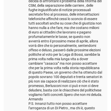
decida di affrontare il problema della riforma del
CSM, della separazione delle carriere , delle
fughe ingiustificate di notizie processuali
secretate fino al processo, delle intercettazioni
telefoniche affinchè cessi lo sconcio di essere
tutti ascoltati anche su cose che di giustizia non
hanno nulla a che fare, ma che costano milioni
di euro ai cittadini che lavorano e pagano
profumatamente le tasse, se questo non
avverrà entro il prossimo mese di aprile, allora
vorrà dire che io personalmente, sentendomi
offeso e deluso, passerò dalle prossime elezioni
politiche al voto per la Lega di Bossi, sarebbe la
prima volta nella mia lunga vita a dover
cambiare “casacca” ma non posso accettare
che per la prima volta nella storia repubblicana
di questo Paese, un governo che ha ottenuto dal
popolo sovrano 100 deputati e trenta senatori in
più non sia capace di realizzare ciò che è stato
promesso, Berlusconi non ci può e non ci deve
deludere, basta con le chiacchere del politichese
vogliamo fatti concreti.Spero che non mi deluda.
Armando
P.S. Innanzi tutto non posso accettare
l’arroganza di un Di Pietro , ma chi è, questo