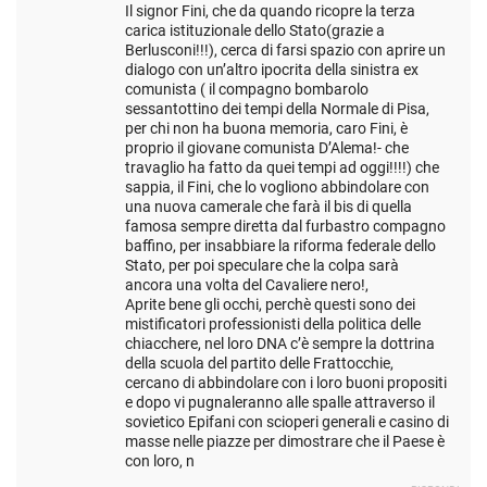
Il signor Fini, che da quando ricopre la terza
carica istituzionale dello Stato(grazie a
Berlusconi!!!), cerca di farsi spazio con aprire un
dialogo con un’altro ipocrita della sinistra ex
comunista ( il compagno bombarolo
sessantottino dei tempi della Normale di Pisa,
per chi non ha buona memoria, caro Fini, è
proprio il giovane comunista D’Alema!- che
travaglio ha fatto da quei tempi ad oggi!!!!) che
sappia, il Fini, che lo vogliono abbindolare con
una nuova camerale che farà il bis di quella
famosa sempre diretta dal furbastro compagno
baffino, per insabbiare la riforma federale dello
Stato, per poi speculare che la colpa sarà
ancora una volta del Cavaliere nero!,
Aprite bene gli occhi, perchè questi sono dei
mistificatori professionisti della politica delle
chiacchere, nel loro DNA c’è sempre la dottrina
della scuola del partito delle Frattocchie,
cercano di abbindolare con i loro buoni propositi
e dopo vi pugnaleranno alle spalle attraverso il
sovietico Epifani con scioperi generali e casino di
masse nelle piazze per dimostrare che il Paese è
con loro, n