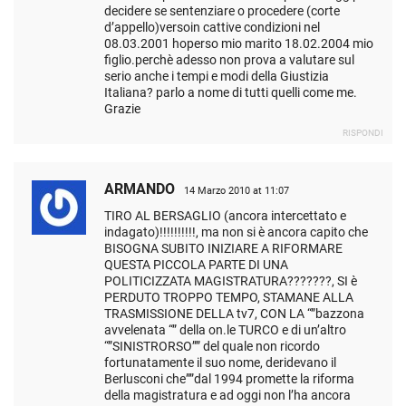
decidere se sentenziare o procedere (corte
d’appello)versoin cattive condizioni nel
08.03.2001 hoperso mio marito 18.02.2004 mio
figlio.perchè adesso non prova a valutare sul
serio anche i tempi e modi della Giustizia
Italiana? parlo a nome di tutti quelli come me.
Grazie
RISPONDI
ARMANDO
14 Marzo 2010 at 11:07
TIRO AL BERSAGLIO (ancora intercettato e
indagato)!!!!!!!!!!, ma non si è ancora capito che
BISOGNA SUBITO INIZIARE A RIFORMARE
QUESTA PICCOLA PARTE DI UNA
POLITICIZZATA MAGISTRATURA???????, SI è
PERDUTO TROPPO TEMPO, STAMANE ALLA
TRASMISSIONE DELLA tv7, CON LA “”bazzona
avvelenata “” della on.le TURCO e di un’altro
“”SINISTRORSO”” del quale non ricordo
fortunatamente il suo nome, deridevano il
Berlusconi che””dal 1994 promette la riforma
della magistratura e ad oggi non l’ha ancora