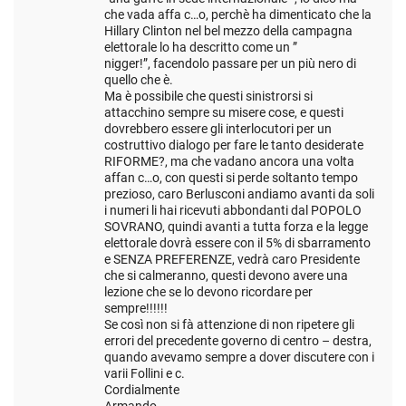
che vada affa c…o, perchè ha dimenticato che la
Hillary Clinton nel bel mezzo della campagna
elettorale lo ha descritto come un ”
nigger!”, facendolo passare per un più nero di
quello che è.
Ma è possibile che questi sinistrorsi si
attacchino sempre su misere cose, e questi
dovrebbero essere gli interlocutori per un
costruttivo dialogo per fare le tanto desiderate
RIFORME?, ma che vadano ancora una volta
affan c…o, con questi si perde soltanto tempo
prezioso, caro Berlusconi andiamo avanti da soli
i numeri li hai ricevuti abbondanti dal POPOLO
SOVRANO, quindi avanti a tutta forza e la legge
elettorale dovrà essere con il 5% di sbarramento
e SENZA PREFERENZE, vedrà caro Presidente
che si calmeranno, questi devono avere una
lezione che se lo devono ricordare per
sempre!!!!!!
Se così non si fà attenzione di non ripetere gli
errori del precedente governo di centro – destra,
quando avevamo sempre a dover discutere con i
varii Follini e c.
Cordialmente