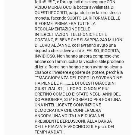
fatta!!!!!!!””, è l’ora quindi di sciacquare CON
ACIDO MURIATOCO la bocca avvelenata DI
QUESTI IPOCRITI, pagandoli con la loro stessa
moneta, facendo SUBITO LA RIFORMA DELLE
RIFORME, PRIMA FRA TUTTE LA
REGOLAMENTAZIONE DELLE
INTERCETTAZIONI TELEFONICHE CHE
COSTANO, E’ BENE CHE SI SAPPIA 240 MILIONI
DI EURO ALL’ANNO, così avranno avuto una
risposta che si deve a chi è ; FALSO, IPOCRITA,
INVIDIOSO. Non hanno ancora compreso che
anche con l’ammucchiata vecchio stile prodiano
di ieri a Roma non hanno e non avranno alcuna
chance di rivedere e godere del potere, perchè la
“””MAGGIORANZA DEL POPOLO SOVRANO NE
HA PIENE LE P,,,,,,,,,,,E DI QUESTI GIACOBINI
GIUSTIZIALISTI, IL POPOLO NON E’ PIU’
CRETINO COME LO E’ STATO NEGLI ANNI DEL
DOPOGUERRA, SI E’ FORMATO PER FORTUNA
UNA INTELLIGENTE CONVINZIONE
DEMOCRATICA CHE CONFERMERA’
ANCORA UNA VOLTA LA FIDUCIA NEL
PRESIDENTE BERLUSCONI, ALLA BARBA
DELLE PIAZZATE VECCHIO STILE p.c.i. DEI
TEMPI ANDATI!.