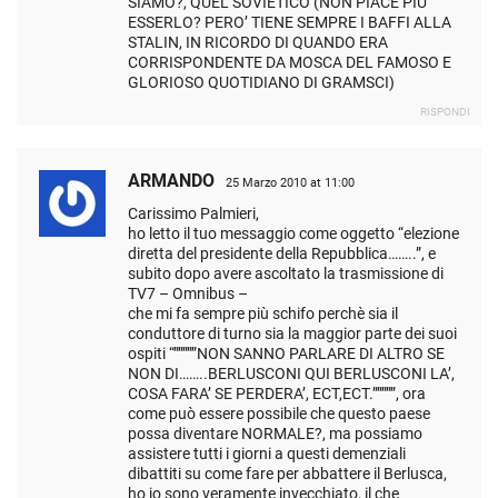
SIAMO?, QUEL SOVIETICO (NON PIACE PIU’
ESSERLO? PERO’ TIENE SEMPRE I BAFFI ALLA
STALIN, IN RICORDO DI QUANDO ERA
CORRISPONDENTE DA MOSCA DEL FAMOSO E
GLORIOSO QUOTIDIANO DI GRAMSCI)
RISPONDI
ARMANDO
25 Marzo 2010 at 11:00
Carissimo Palmieri,
ho letto il tuo messaggio come oggetto “elezione
diretta del presidente della Repubblica……..”, e
subito dopo avere ascoltato la trasmissione di
TV7 – Omnibus –
che mi fa sempre più schifo perchè sia il
conduttore di turno sia la maggior parte dei suoi
ospiti “”””””NON SANNO PARLARE DI ALTRO SE
NON DI……..BERLUSCONI QUI BERLUSCONI LA’,
COSA FARA’ SE PERDERA’, ECT,ECT.”””””, ora
come può essere possibile che questo paese
possa diventare NORMALE?, ma possiamo
assistere tutti i giorni a questi demenziali
dibattiti su come fare per abbattere il Berlusca,
ho io sono veramente invecchiato, il che