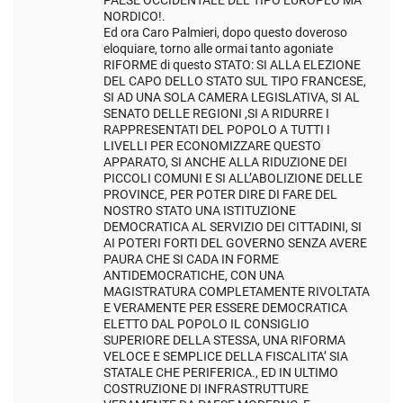
PAESE OCCIDENTALE DEL TIPO EUROPEO MA
NORDICO!.
Ed ora Caro Palmieri, dopo questo doveroso
eloquiare, torno alle ormai tanto agoniate
RIFORME di questo STATO: SI ALLA ELEZIONE
DEL CAPO DELLO STATO SUL TIPO FRANCESE,
SI AD UNA SOLA CAMERA LEGISLATIVA, SI AL
SENATO DELLE REGIONI ,SI A RIDURRE I
RAPPRESENTATI DEL POPOLO A TUTTI I
LIVELLI PER ECONOMIZZARE QUESTO
APPARATO, SI ANCHE ALLA RIDUZIONE DEI
PICCOLI COMUNI E SI ALL’ABOLIZIONE DELLE
PROVINCE, PER POTER DIRE DI FARE DEL
NOSTRO STATO UNA ISTITUZIONE
DEMOCRATICA AL SERVIZIO DEI CITTADINI, SI
AI POTERI FORTI DEL GOVERNO SENZA AVERE
PAURA CHE SI CADA IN FORME
ANTIDEMOCRATICHE, CON UNA
MAGISTRATURA COMPLETAMENTE RIVOLTATA
E VERAMENTE PER ESSERE DEMOCRATICA
ELETTO DAL POPOLO IL CONSIGLIO
SUPERIORE DELLA STESSA, UNA RIFORMA
VELOCE E SEMPLICE DELLA FISCALITA’ SIA
STATALE CHE PERIFERICA., ED IN ULTIMO
COSTRUZIONE DI INFRASTRUTTURE