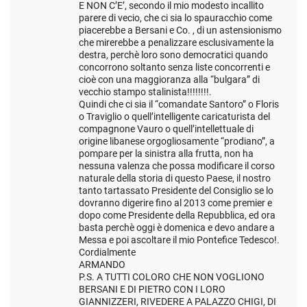
E NON C’E’, secondo il mio modesto incallito
parere di vecio, che ci sia lo spauracchio come
piacerebbe a Bersani e Co. , di un astensionismo
che mirerebbe a penalizzare esclusivamente la
destra, perchè loro sono democratici quando
concorrono soltanto senza liste concorrenti e
cioè con una maggioranza alla “bulgara” di
vecchio stampo stalinista!!!!!!!!.
Quindi che ci sia il “comandate Santoro” o Floris
o Traviglio o quell’intelligente caricaturista del
compagnone Vauro o quell’intellettuale di
origine libanese orgogliosamente “prodiano”, a
pompare per la sinistra alla frutta, non ha
nessuna valenza che possa modificare il corso
naturale della storia di questo Paese, il nostro
tanto tartassato Presidente del Consiglio se lo
dovranno digerire fino al 2013 come premier e
dopo come Presidente della Repubblica, ed ora
basta perchè oggi è domenica e devo andare a
Messa e poi ascoltare il mio Pontefice Tedesco!.
Cordialmente
ARMANDO
P.S. A TUTTI COLORO CHE NON VOGLIONO
BERSANI E DI PIETRO CON I LORO
GIANNIZZERI, RIVEDERE A PALAZZO CHIGI, DI