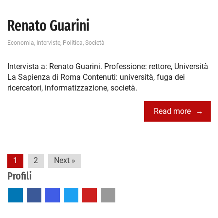
Renato Guarini
Economia
,
Interviste
,
Politica
,
Società
Intervista a: Renato Guarini. Professione: rettore, Università
La Sapienza di Roma Contenuti: università, fuga dei
ricercatori, informatizzazione, società.
Read more
Paginazione
1
2
Next »
degli
Profili
articoli